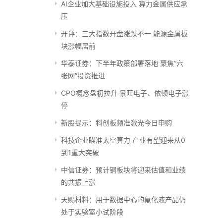
AI企业加大基础设施投入 算力金属供应承
压
开评：三大指数开盘涨跌不一 能源金属板
块涨幅居前
华泰证券：下半年政策部署落地 聚焦“六
张网”投资推进
CPO概念盘初拉升 景旺电子、依顿电子涨
停
新股提示：科创板频准激光今日申购
科技企业瞄准太空算力 产业有望迎来从0
到1重大突破
中信证券：预计铜板块将迎来估值和业绩
的共振上涨
天赐材料：用于数据中心的氟化液产品仍
处于实验室小试阶段