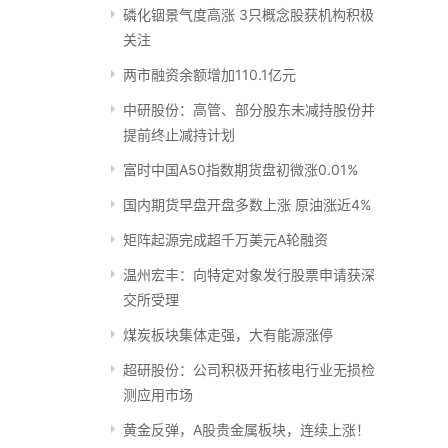
磷化铟景气度高涨 3只概念股获机构积极
关注
两市融资余额增加110.1亿元
中研股份：高管、部分股东未减持股份并
提前终止减持计划
富时中国A50指数期货盘初微涨0.01%
国内期货早盘开盘多数上涨 原油涨近4%
矩阵起源完成超千万美元A轮融资
温州宏丰：向特定对象发行股票申请获深
交所受理
煤炭板块集体走强，大有能源涨停
超研股份：公司积极开拓核电行业无损检
测应用市场
黄金反弹，A股贵金属板块，连续上涨！