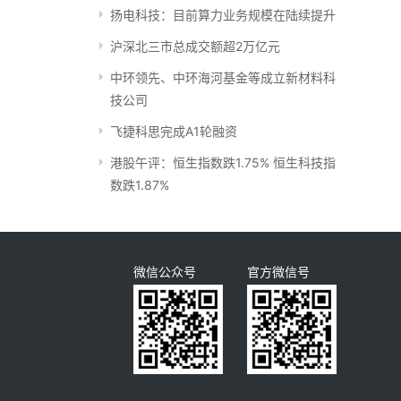
扬电科技：目前算力业务规模在陆续提升
沪深北三市总成交额超2万亿元
中环领先、中环海河基金等成立新材料科
技公司
飞捷科思完成A1轮融资
港股午评：恒生指数跌1.75% 恒生科技指
数跌1.87%
微信公众号
官方微信号