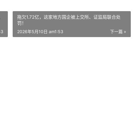
拖欠1.72亿，这家地方国企被上交所、证监局联合处
罚！
53
2026年5月10日 am1:53
下一篇 »