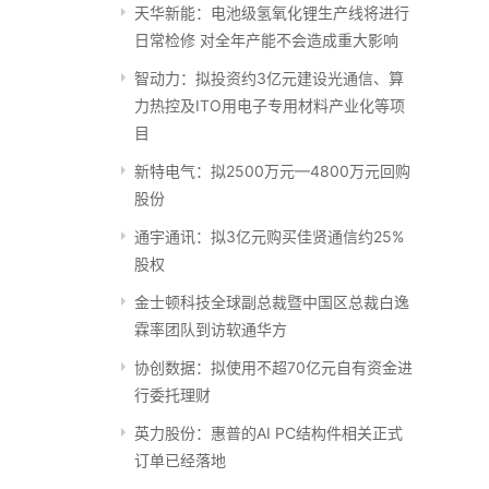
天华新能：电池级氢氧化锂生产线将进行
日常检修 对全年产能不会造成重大影响
智动力：拟投资约3亿元建设光通信、算
力热控及ITO用电子专用材料产业化等项
目
新特电气：拟2500万元—4800万元回购
股份
通宇通讯：拟3亿元购买佳贤通信约25%
股权
金士顿科技全球副总裁暨中国区总裁白逸
霖率团队到访软通华方
协创数据：拟使用不超70亿元自有资金进
行委托理财
英力股份：惠普的AI PC结构件相关正式
订单已经落地