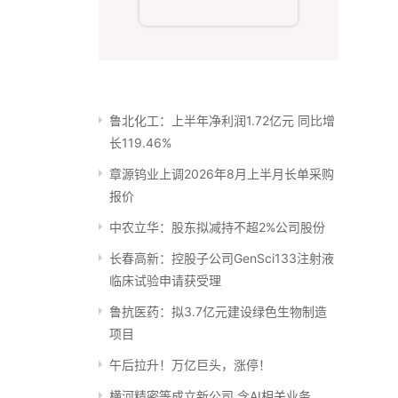
鲁北化工：上半年净利润1.72亿元 同比增
长119.46%
章源钨业上调2026年8月上半月长单采购
报价
中农立华：股东拟减持不超2%公司股份
长春高新：控股子公司GenSci133注射液
临床试验申请获受理
鲁抗医药：拟3.7亿元建设绿色生物制造
项目
午后拉升！万亿巨头，涨停！
横河精密等成立新公司 含AI相关业务