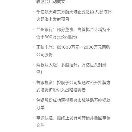
联席会启动成立
千亿航天与东方航天港正式签约 共建液体
火箭海上发射项目
兰州银行：部分董事、高管拟合计增持不
低于600万元公司股份
正弦电气：拟1000万元—2000万元回购
公司股份
两板块大涨！多股拉升，万亿巨头封涨
停！
鲁银投资：控股子公司拟通过公开挂牌方
式增资扩股引入战略投资者
包钢股份成功获得嘉兴市域铁路万吨钢轨
订单
申通快递：拟终止发行可转债并撤回申请
文件