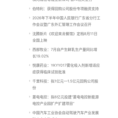
伯特利：获得回购公司股份专项融资支持
2026年下半年中国人民银行广东省分行工
作会议暨广东外汇管理工作会议召开
沈腾新片《欢迎来龙餐馆》定档8月11日
全国上映
西部牧业：7月自产生鲜乳生产量同比增
长19.02%
悦康药业：YKYY017雾化吸入剂新增适应
症获得临床试验批准
千里科技：拟1亿元—1.5亿元回购公司股
份
菱电电控：拟6亿元投建“菱电电控新能源
电控产业园扩产扩建项目”
中国汽车工业协会自动驾驶汽车产业发展