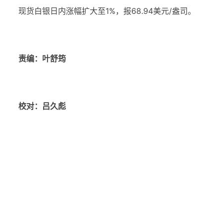
现货白银日内涨幅扩大至1%，报68.94美元/盎司。
责编：叶舒筠
校对：吕久彪