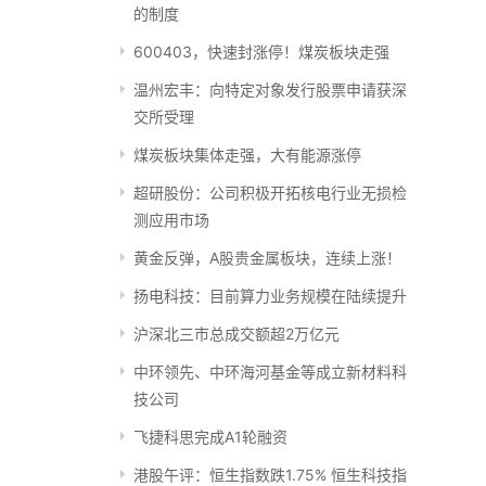
的制度
600403，快速封涨停！煤炭板块走强
温州宏丰：向特定对象发行股票申请获深
交所受理
煤炭板块集体走强，大有能源涨停
超研股份：公司积极开拓核电行业无损检
测应用市场
黄金反弹，A股贵金属板块，连续上涨！
扬电科技：目前算力业务规模在陆续提升
沪深北三市总成交额超2万亿元
中环领先、中环海河基金等成立新材料科
技公司
飞捷科思完成A1轮融资
港股午评：恒生指数跌1.75% 恒生科技指