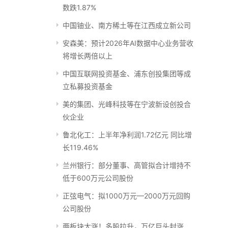
数跌1.87%
中国铀业、南方稀土等在江西成立新公司
安森美：预计2026年AI数据中心业务营收
将增长两倍以上
中国互联网投资基金、浦东创投集团等成
立私募投资基金
美的集团、光峰科技等在宁波新设创投合
伙企业
鲁北化工：上半年净利润1.72亿元 同比增
长119.46%
兰州银行：部分董事、高管拟合计增持不
低于600万元公司股份
正弦电气：拟1000万元—2000万元回购
公司股份
两板块大涨！多股拉升，万亿巨头封涨