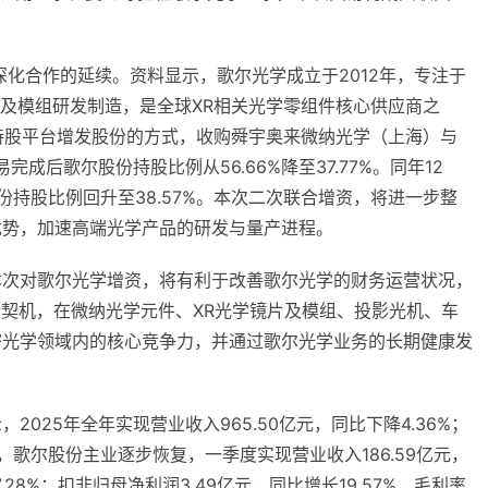
深化合作的延续。资料显示，歌尔光学成立于2012年，专注于
元件及模组研发制造，是全球XR相关光学零组件核心供应商之
工持股平台增发股份的方式，收购舜宇奥来微纳光学（上海）与
成后歌尔股份持股比例从56.66%降至37.77%。同年12
持股比例回升至38.57%。本次二次联合增资，将进一步整
优势，加速高端光学产品的研发与量产进程。
本次对歌尔光学增资，将有利于改善歌尔光学的财务运营状况，
新契机，在微纳光学元件、XR光学镜片及模组、投影光机、车
密光学领域内的核心竞争力，并通过歌尔光学业务的长期健康发
025年全年实现营业收入965.50亿元，同比下降4.36%；
6年，歌尔股份主业逐步恢复，一季度实现营业收入186.59亿元，
.28%；扣非归母净利润3.49亿元，同比增长19.57%，毛利率