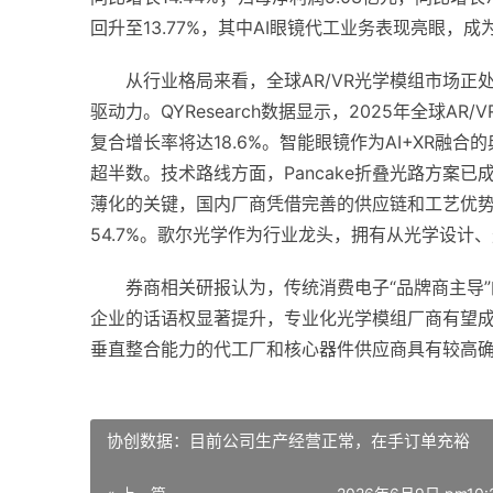
回升至13.77%，其中AI眼镜代工业务表现亮眼，
从行业格局来看，全球AR/VR光学模组市场正
驱动力。QYResearch数据显示，2025年全球AR/
复合增长率将达18.6%。智能眼镜作为AI+XR融合
超半数。技术路线方面，Pancake折叠光路方案
薄化的关键，国内厂商凭借完善的供应链和工艺优势
54.7%。歌尔光学作为行业龙头，拥有从光学设
券商相关研报认为，传统消费电子“品牌商主导
企业的话语权显著提升，专业化光学模组厂商有望成长
垂直整合能力的代工厂和核心器件供应商具有较高
协创数据：目前公司生产经营正常，在手订单充裕