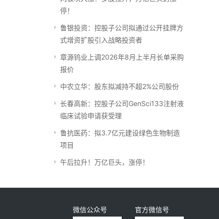
停！
鲁银投资：控股子公司拟通过公开挂牌方
式增资扩股引入战略投资者
章源钨业上调2026年8月上半月长单采购
报价
中农立华：股东拟减持不超2%公司股份
长春高新：控股子公司GenSci133注射液
临床试验申请获受理
鲁抗医药：拟3.7亿元建设绿色生物制造
项目
午后拉升！万亿巨头，涨停！
微信公众号
官方微信号