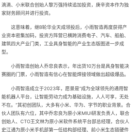
滴滴、小米联合创始人黎万强持续追加投资，庚辛资本作为独
家财务顾问并进行投资。
这意味着，继B轮华业天成领投后，小雨智造再度获得产
业资本密集加码，投资方阵营已横跨消费电子、汽车、船舶、
建筑四大产业门类，工业具身智能的产业生态版图进一步成
型。
小雨智造创始人乔忠良表示，年出货10万台是具身智能决
赛圈的门票，小雨智造有信心在智能焊接领域做出超级爆品。
小雨智造成立于2023年，愿景是“成为全球领先的通用智
能机器人平台，让智能劳动力成为基础设施，人人可享，无处
不在。”其初创团队，大多有小米、华为、字节的职业背景。合
伙人团队有六位，其中乔忠良为原小米MIUI研发负责人，联合
创始人、CTO王文林为原小米软件系统平台部总经理，合伙人
史江通为原小米手机部第一任结构部经理、前小米生态链硬件