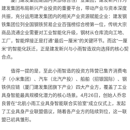
厦门建发集团是国内头部综合性产业集团，建发新兴作为
建发集团布局新兴产业投资的重要平台，带动产业与资本深度
共振，充分运用建发集团内的相关产业资源赋能企业：建发钢
铁集团位列全国钢铁贸易企业百强榜综合榜第一位，传统大宗
商品流通企业需要对工业智能化升级，钢材从仓库流向工地、
工厂，智能焊接正是打通”最后一厘米”的关键环节。而这“一厘
米”的智能化跃迁，正是建发新兴与小雨智造双向选择的核心契
合点。
值得一提的是，至此小雨智造的投资方阵营已集齐消费电
子（小米集团）、汽车（北汽产投）、船舶（招银国际）、钢
铁供应链（厦门建发集团旗下产业）四大产业方，覆盖了工业
具身智能最具规模化潜力的核心场景。4月26日，创始人乔忠
良曾在“北航小雨工业具身智能联合实验室”成立仪式上，发起
了工业具身产业联盟倡议，随着各产业方的陆续到位，这一联
盟已初具雏形。