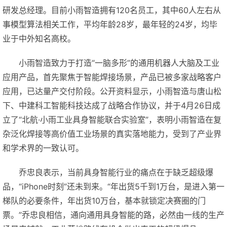
研发总经理。目前小雨智造拥有120名员工，其中60人左右从
事模型算法相关工作，平均年龄28岁，最年轻的24岁，均毕
业于中外知名高校。
小雨智造致力于打造“一脑多形”的通用机器人大脑及工业
应用产品，首先聚焦于智能焊接场景，产品已被多家战略客户
应用，已达量产交付阶段。公开资料显示，小雨智造与唐山松
下、中建科工智能科技达成了战略合作协议，并于4月26日成
立了“北航·小雨工业具身智能联合实验室”，表明小雨智造在复
杂泛化焊接等高价值工业场景的真实落地能力，受到了产业界
和学术界的一致认可。
乔忠良表示，当前具身智能行业的痛点在于缺乏超级爆
品，“iPhone时刻”还未到来。“年出货5千到1万台，是进入第一
梯队的必要条件，年出货10万台，基本就锁定决赛圈的门
票。”乔忠良相信，通向通用具身智能的路，必然由一线的生产